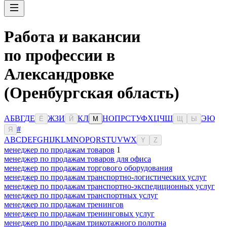
Работа и вакансии
по профессии в
Александровке
(Оренбургская область)
А
Б
В
Г
Д
Е
Ж
З
И
К
Л
Н
О
П
Р
С
Т
У
Ф
Х
Ц
Ч
Ш
Э
Ю
Ё
Й
М
Щ
Ы
#
Я
A
B
C
D
E
F
G
H
I
J
K
L
M
N
O
P
Q
R
S
T
U
V
W
X
Y
Z
менеджер по продажам товаров
1
менеджер по продажам товаров для офиса
менеджер по продажам торгового оборудования
менеджер по продажам транспортно-логистических услуг
менеджер по продажам транспортно-экспедиционных услуг
менеджер по продажам транспортных услуг
менеджер по продажам тренингов
менеджер по продажам тренинговых услуг
менеджер по продажам трикотажного полотна