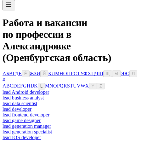
Работа и вакансии
по профессии в
Александровке
(Оренбургская область)
А
Б
В
Г
Д
Е
Ж
З
И
К
Л
М
Н
О
П
Р
С
Т
У
Ф
Х
Ц
Ч
Ш
Э
Ю
Ё
Й
Щ
Ы
Я
#
A
B
C
D
E
F
G
H
I
J
K
M
N
O
P
Q
R
S
T
U
V
W
X
L
Y
Z
lead Android developer
lead business analyst
lead data scientist
lead developer
lead frontend developer
lead game designer
lead generation manager
lead generation specialist
lead IOS developer