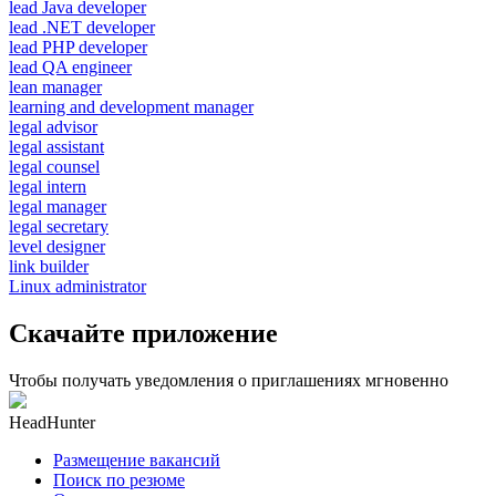
lead Java developer
lead .NET developer
lead PHP developer
lead QA engineer
lean manager
learning and development manager
legal advisor
legal assistant
legal counsel
legal intern
legal manager
legal secretary
level designer
link builder
Linux administrator
Скачайте приложение
Чтобы получать уведомления о приглашениях мгновенно
HeadHunter
Размещение вакансий
Поиск по резюме