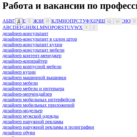
Работа и вакансии по професс
А
Б
В
Г
Е
Ж
З
И
К
Л
М
Н
О
П
Р
С
Т
У
Ф
Х
Ц
Ч
Ш
Э
Ю
Д
Ё
Й
Щ
Ы
Я
A
B
C
D
E
F
G
H
I
J
K
L
M
N
O
P
Q
R
S
T
U
V
W
X
Y
Z
дизайнер-консультант
дизайнер-консультант в салон штор
дизайнер-консультант кухни
дизайнер-консультант мебели
дизайнер контент-менеджер
дизайнер-копирайтер
дизайнер корпусной мебели
дизайнер кухни
дизайнер машинной вышивки
дизайнер мебели
дизайнер мебели и интерьера
дизайнер-мерчендайзер
дизайнер мобильных интерфейсов
дизайнер мобильных приложений
дизайнер-модельер
дизайнер мужской одежды
дизайнер наружной рекламы
дизайнер наружной рекламы и полиграфии
дизайнер обуви