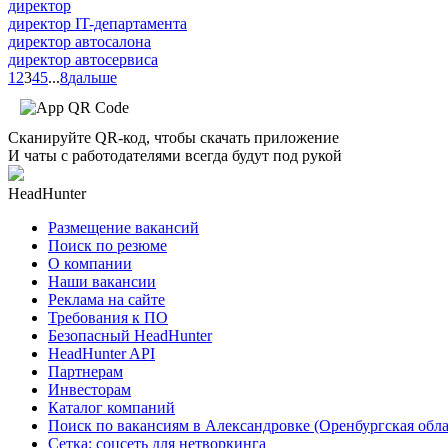
директор
директор IT-департамента
директор автосалона
директор автосервиса
1
2
3
4
5
...
8
дальше
Сканируйте QR-код, чтобы скачать приложение
И чаты с работодателями всегда будут под рукой
HeadHunter
Размещение вакансий
Поиск по резюме
О компании
Наши вакансии
Реклама на сайте
Требования к ПО
Безопасный HeadHunter
HeadHunter API
Партнерам
Инвесторам
Каталог компаний
Поиск по вакансиям в Александровке (Оренбургская обла
Сетка: соцсеть для нетворкинга