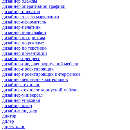
дизайнер одежды
дизайнер оперативной графики
дизайнер-оператор
дизайнер отдела маркетинга
дизайнер-оформитель
дизайнер-печатник
дизайнер полиграфии
дизайнер по принтам
дизайнер по рекламе
дизайнер по текстилю
дизайнер презентаций
дизайнер-препресс
дизайнер-продавец корпусной мебели
дизайнер-проектировщик
дизайнер-проектировщик интерфейсов
дизайнер рекламных материалов
дизайнер-технолог
дизайнер-технолог корпусной мебели
дизайнер-универсал
дизайнер упаковки
дизайнер штор
дизайн-менеджер
диктор
дилер
директолог