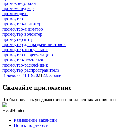
промоконсультант
промоменеджер
промомодель
промоутер
промоутер-агитатор
промоутер-аниматор
промоутер-волонтер
промоутер в тц
промоутер для раздачи листовок
промоутер-консультант
промоутер на дегустацию
промоутер-почтальон
промоутер-расклейщик
промоутер-распространитель
В начало
17
18
19
20
21
22
дальше
Скачайте приложение
Чтобы получать уведомления о приглашениях мгновенно
HeadHunter
Размещение вакансий
Поиск по резюме