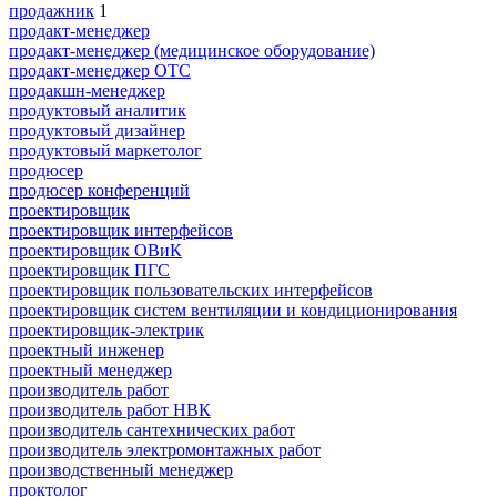
продажник
1
продакт-менеджер
продакт-менеджер (медицинское оборудование)
продакт-менеджер ОТС
продакшн-менеджер
продуктовый аналитик
продуктовый дизайнер
продуктовый маркетолог
продюсер
продюсер конференций
проектировщик
проектировщик интерфейсов
проектировщик ОВиК
проектировщик ПГС
проектировщик пользовательских интерфейсов
проектировщик систем вентиляции и кондиционирования
проектировщик-электрик
проектный инженер
проектный менеджер
производитель работ
производитель работ НВК
производитель сантехнических работ
производитель электромонтажных работ
производственный менеджер
проктолог