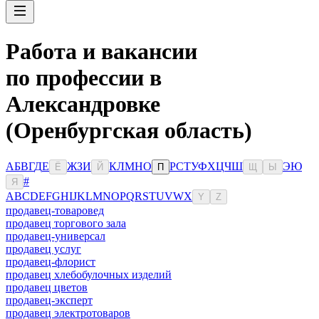
Работа и вакансии
по профессии в
Александровке
(Оренбургская область)
А
Б
В
Г
Д
Е
Ж
З
И
К
Л
М
Н
О
Р
С
Т
У
Ф
Х
Ц
Ч
Ш
Э
Ю
Ё
Й
П
Щ
Ы
#
Я
A
B
C
D
E
F
G
H
I
J
K
L
M
N
O
P
Q
R
S
T
U
V
W
X
Y
Z
продавец-товаровед
продавец торгового зала
продавец-универсал
продавец услуг
продавец-флорист
продавец хлебобулочных изделий
продавец цветов
продавец-эксперт
продавец электротоваров