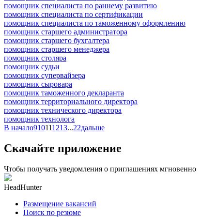
помощник специалиста по раннему развитию
помощник специалиста по сертификации
помощник специалиста по таможенному оформлению
помощник старшего администратора
помощник старшего бухгалтера
помощник старшего менеджера
помощник столяра
помощник судьи
помощник супервайзера
помощник сыровара
помощник таможенного декларанта
помощник территориального директора
помощник технического директора
помощник технолога
В начало
9
10
11
12
13
...
22
дальше
Скачайте приложение
Чтобы получать уведомления о приглашениях мгновенно
HeadHunter
Размещение вакансий
Поиск по резюме