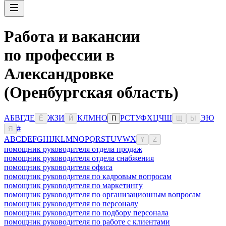
Работа и вакансии
по профессии в
Александровке
(Оренбургская область)
А
Б
В
Г
Д
Е
Ж
З
И
К
Л
М
Н
О
Р
С
Т
У
Ф
Х
Ц
Ч
Ш
Э
Ю
Ё
Й
П
Щ
Ы
#
Я
A
B
C
D
E
F
G
H
I
J
K
L
M
N
O
P
Q
R
S
T
U
V
W
X
Y
Z
помощник руководителя отдела продаж
помощник руководителя отдела снабжения
помощник руководителя офиса
помощник руководителя по кадровым вопросам
помощник руководителя по маркетингу
помощник руководителя по организационным вопросам
помощник руководителя по персоналу
помощник руководителя по подбору персонала
помощник руководителя по работе с клиентами