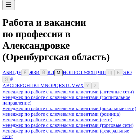
Работа и вакансии
по профессии в
Александровке
(Оренбургская область)
А
Б
В
Г
Д
Е
Ж
З
И
К
Л
Н
О
П
Р
С
Т
У
Ф
Х
Ц
Ч
Ш
Э
Ю
Ё
Й
М
Щ
Ы
#
Я
A
B
C
D
E
F
G
H
I
J
K
L
M
N
O
P
Q
R
S
T
U
V
W
X
Y
Z
менеджер по работе с ключевыми клиентами (аптечные сети)
менеджер по работе с ключевыми клиентами (госпитальное
направление)
менеджер по работе с ключевыми клиентами (локальные сети)
менеджер по работе с ключевыми клиентами (розница)
менеджер по работе с ключевыми клиентами (сети)
менеджер по работе с ключевыми клиентами (торговые сети)
менеджер по работе с ключевыми клиентами (федеральные
сети)