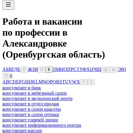
Работа и вакансии
по профессии в
Александровке
(Оренбургская область)
А
Б
В
Г
Д
Е
Ж
З
И
Л
М
Н
О
П
Р
С
Т
У
Ф
Х
Ц
Ч
Ш
Э
Ю
Ё
Й
К
Щ
Ы
#
Я
A
B
C
D
E
F
G
H
I
J
K
L
M
N
O
P
Q
R
S
T
U
V
W
X
Y
Z
консультант в банк
консультант в мебельный салон
консультант в медицинский центр
консультант в отдел продаж
консультант в салон красоты
консультант в салон оптики
консультант горячей линии
консультант информационного центра
консультант-кассир