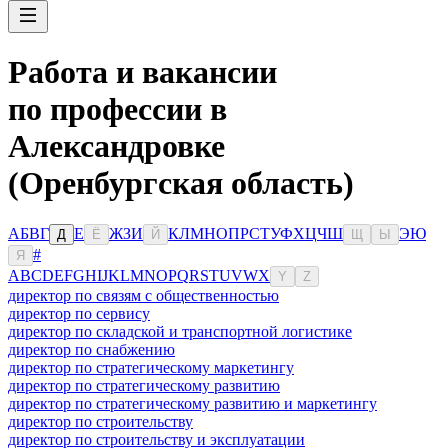
Работа и вакансии
по профессии в
Александровке
(Оренбургская область)
А
Б
В
Г
Е
Ж
З
И
К
Л
М
Н
О
П
Р
С
Т
У
Ф
Х
Ц
Ч
Ш
Э
Ю
Д
Ё
Й
Щ
Ы
#
Я
A
B
C
D
E
F
G
H
I
J
K
L
M
N
O
P
Q
R
S
T
U
V
W
X
Y
Z
директор по связям с общественностью
директор по сервису
директор по складской и транспортной логистике
директор по снабжению
директор по стратегическому маркетингу
директор по стратегическому развитию
директор по стратегическому развитию и маркетингу
директор по строительству
директор по строительству и эксплуатации