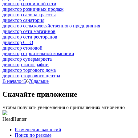
директор розничной сети
директор розничных продаж
директор салона красоты
директор санатория
директор сельскохозяйственного предприятия
директор сети магазинов
директор сети ресторанов
директор СТО
директор столовой
директор строительной компании
директор супермаркета
директор типографии
директор торгового дома
директор торгового центра
В начало
4
5
6
7
8
дальше
Скачайте приложение
Чтобы получать уведомления о приглашениях мгновенно
HeadHunter
Размещение вакансий
Поиск по резюме