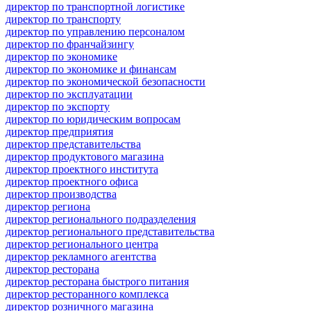
директор по транспортной логистике
директор по транспорту
директор по управлению персоналом
директор по франчайзингу
директор по экономике
директор по экономике и финансам
директор по экономической безопасности
директор по эксплуатации
директор по экспорту
директор по юридическим вопросам
директор предприятия
директор представительства
директор продуктового магазина
директор проектного института
директор проектного офиса
директор производства
директор региона
директор регионального подразделения
директор регионального представительства
директор регионального центра
директор рекламного агентства
директор ресторана
директор ресторана быстрого питания
директор ресторанного комплекса
директор розничного магазина