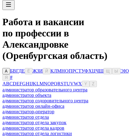
Работа и вакансии
по профессии в
Александровке
(Оренбургская область)
Б
В
Г
Д
Е
Ж
З
И
К
Л
М
Н
О
П
Р
С
Т
У
Ф
Х
Ц
Ч
Ш
Э
Ю
А
Ё
Й
Щ
Ы
#
Я
A
B
C
D
E
F
G
H
I
J
K
L
M
N
O
P
Q
R
S
T
U
V
W
X
Y
Z
администратор образовательного центра
администратор объекта
администратор оздоровительного центра
администратор онлайн-офиса
администратор-оператор
администратор отдела
администратор отдела закупок
администратор отдела кадров
администратор отдела логистики