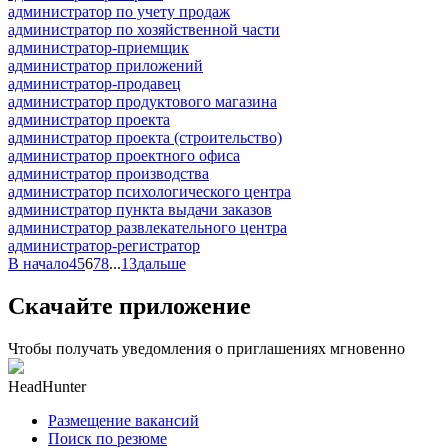
администратор по учету продаж
администратор по хозяйственной части
администратор-приемщик
администратор приложений
администратор-продавец
администратор продуктового магазина
администратор проекта
администратор проекта (строительство)
администратор проектного офиса
администратор производства
администратор психологического центра
администратор пункта выдачи заказов
администратор развлекательного центра
администратор-регистратор
В начало
4
5
6
7
8
...
13
дальше
Скачайте приложение
Чтобы получать уведомления о приглашениях мгновенно
HeadHunter
Размещение вакансий
Поиск по резюме