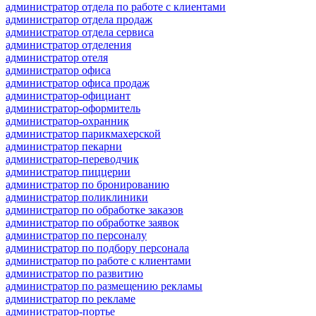
администратор отдела по работе с клиентами
администратор отдела продаж
администратор отдела сервиса
администратор отделения
администратор отеля
администратор офиса
администратор офиса продаж
администратор-официант
администратор-оформитель
администратор-охранник
администратор парикмахерской
администратор пекарни
администратор-переводчик
администратор пиццерии
администратор по бронированию
администратор поликлиники
администратор по обработке заказов
администратор по обработке заявок
администратор по персоналу
администратор по подбору персонала
администратор по работе с клиентами
администратор по развитию
администратор по размещению рекламы
администратор по рекламе
администратор-портье