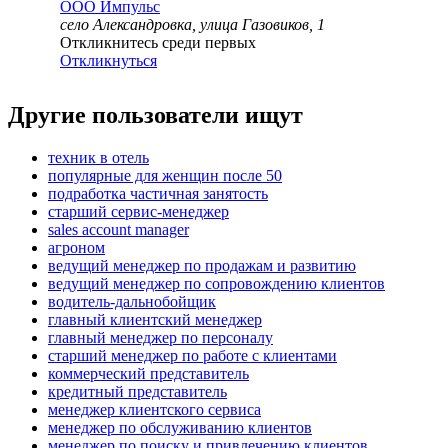
ООО
Импульс
село Александровка, улица Газовиков, 1
Откликнитесь среди первых
Откликнуться
Другие пользователи ищут
техник в отель
популярные для женщин после 50
подработка частичная занятость
старший сервис-менеджер
sales account manager
агроном
ведущий менеджер по продажам и развитию
ведущий менеджер по сопровождению клиентов
водитель-дальнобойщик
главный клиентский менеджер
главный менеджер по персоналу
старший менеджер по работе с клиентами
коммерческий представитель
кредитный представитель
менеджер клиентского сервиса
менеджер по обслуживанию клиентов
менеджер по поиску и привлечению клиентов