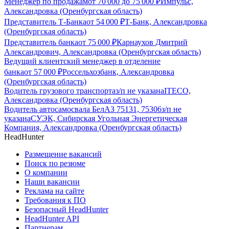
Менеджер по продажам
от
70 000
до
75 000
₽
Импульс,
Александровка (Оренбургская область)
Представитель Т-Банка
от
54 000
₽
Т-Банк, Александровка
(Оренбургская область)
Представитель банка
от
75 000
₽
Карнаухов Дмитрий
Александрович, Александровка (Оренбургская область)
Ведущий клиентский менеджер в отделение
банка
от
57 000
₽
Россельхозбанк, Александровка
(Оренбургская область)
Водитель грузового транспорта
з/п не указана
ITECO,
Александровка (Оренбургская область)
Водитель автосамосвала БелАЗ 75131, 75306
з/п не
указана
СУЭК, Сибирская Угольная Энергетическая
Компания, Александровка (Оренбургская область)
HeadHunter
Размещение вакансий
Поиск по резюме
О компании
Наши вакансии
Реклама на сайте
Требования к ПО
Безопасный HeadHunter
HeadHunter API
Партнерам