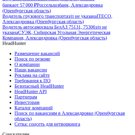
банка
от
57 000
₽
Россельхозбанк, Александровка
(Оренбургская область)
Водитель грузового транспорта
з/п не указана
ITECO,
Александровка (Оренбургская область)
Водитель автосамосвала БелАЗ 75131, 75306
з/п не
указана
СУЭК, Сибирская Угольная Энергетическая
Компания, Александровка (Оренбургская область)
HeadHunter
Размещение вакансий
Поиск по резюме
О компании
Наши вакансии
Реклама на сайте
Требования к ПО
Безопасный HeadHunter
HeadHunter API
Партнерам
Инвесторам
Каталог компаний
Поиск по вакансиям в Александровке (Оренбургская
область)
Сетка: соцсеть для нетворкинга
Соискателям