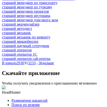
старший менеджер по транспорту
старший менеджер по туризму
старший менеджер проектов
старший менеджер ресторана
старший менеджер торгового зала
старший мерчендайзер
старший методист
старший механик
старший механик по ремонту
старший микробиолог
старший научный сотрудник
старший оператор
старший оператор 1С
старший оператор call-центра
В начало
29
30
31
32
33
...
36
дальше
Скачайте приложение
Чтобы получать уведомления о приглашениях мгновенно
HeadHunter
Размещение вакансий
Поиск по резюме