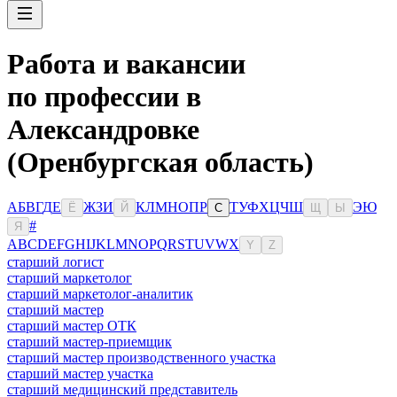
Работа и вакансии
по профессии в
Александровке
(Оренбургская область)
А
Б
В
Г
Д
Е
Ж
З
И
К
Л
М
Н
О
П
Р
Т
У
Ф
Х
Ц
Ч
Ш
Э
Ю
Ё
Й
С
Щ
Ы
#
Я
A
B
C
D
E
F
G
H
I
J
K
L
M
N
O
P
Q
R
S
T
U
V
W
X
Y
Z
старший логист
старший маркетолог
старший маркетолог-аналитик
старший мастер
старший мастер ОТК
старший мастер-приемщик
старший мастер производственного участка
старший мастер участка
старший медицинский представитель