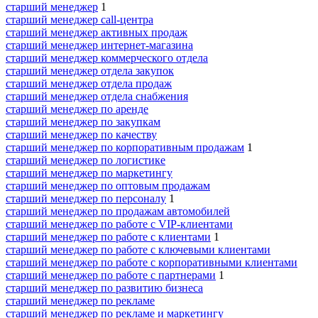
старший менеджер
1
старший менеджер call-центра
старший менеджер активных продаж
старший менеджер интернет-магазина
старший менеджер коммерческого отдела
старший менеджер отдела закупок
старший менеджер отдела продаж
старший менеджер отдела снабжения
старший менеджер по аренде
старший менеджер по закупкам
старший менеджер по качеству
старший менеджер по корпоративным продажам
1
старший менеджер по логистике
старший менеджер по маркетингу
старший менеджер по оптовым продажам
старший менеджер по персоналу
1
старший менеджер по продажам автомобилей
старший менеджер по работе с VIP-клиентами
старший менеджер по работе с клиентами
1
старший менеджер по работе с ключевыми клиентами
старший менеджер по работе с корпоративными клиентами
старший менеджер по работе с партнерами
1
старший менеджер по развитию бизнеса
старший менеджер по рекламе
старший менеджер по рекламе и маркетингу