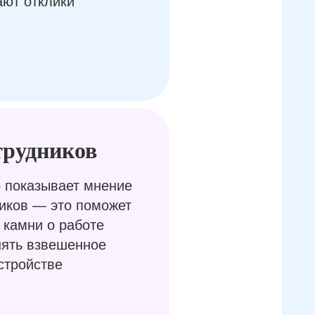
ают отклики
трудников
 показывает мнение
иков — это поможет
 камни о работе
нять взвешенное
стройстве