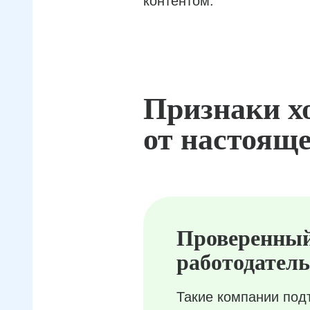
контентом.
Признаки х
от настояще
Проверенны
работодатель
Такие компании под