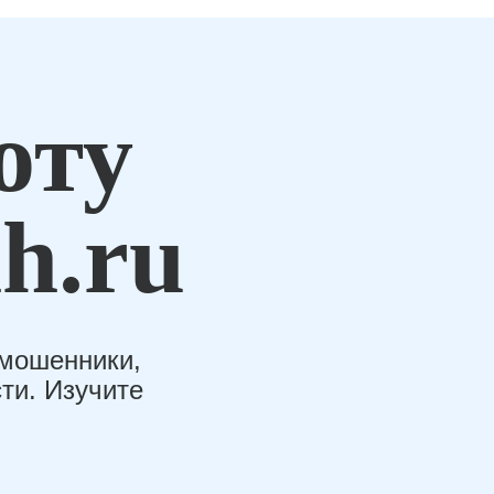
оту
h.ru
-мошенники,
ти. Изучите