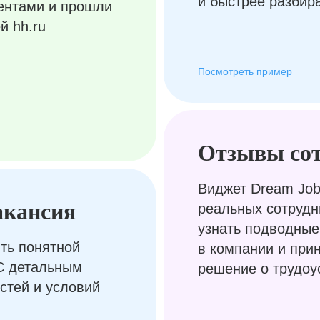
и быстрее разбир
ентами и прошли
й hh.ru
Посмотреть пример
Отзывы со
Виджет Dream Job
акансия
реальных сотрудн
узнать подводные
ть понятной
в компании и при
С детальным
решение о трудоу
стей и условий