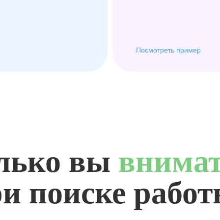
Посмотреть пример
лько вы
внима
и поиске рабо