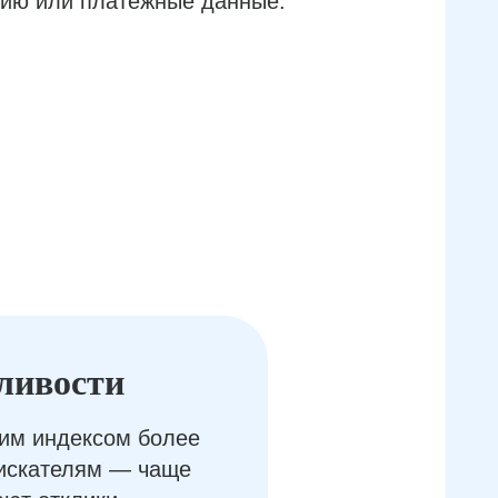
ию или платёжные данные.
ливости
им индексом более
оискателям — чаще