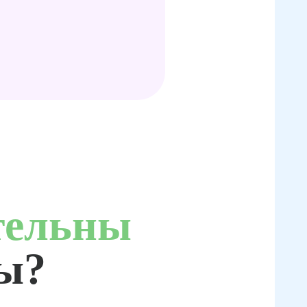
тельны
ты?