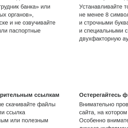
трудник банка» или
Устанавливайте т
ых органов»,
не менее 8 симво
ске и не озвучивайте
и строчными букв
или паспортные
и специальными с
двухфакторную а
озрительным ссылкам
Остерегайтесь 
не скачивайте файлы
Внимательно пров
ли ссылка
сайта, на которо
ным или полезным
Особенно внимате