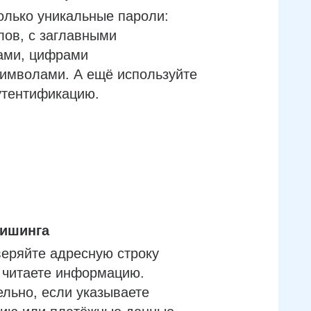
олько уникальные пароли:
лов, с заглавными
ами, цифрами
имволами. А ещё используйте
утентификацию.
фишинга
еряйте адресную строку
м читаете информацию.
льно, если указываете