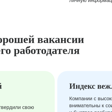
личную информац
орошей вакансии
го работодателя
й
Индекс веж
Компании с высок
внимательны к с
твердили свою