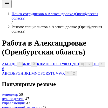
Поиск сотрудников в Александровке (Оренбургская
область)
/
Резюме специалистов в Александровке (Оренбургская
область)
Работа в Александровке
(Оренбургская область)
А
Б
В
Г
Д
Е
Ж
З
И
К
Л
М
Н
О
П
Р
С
Т
У
Ф
Х
Ц
Ч
Ш
Э
Ю
Ё
Й
Щ
Ы
Я
#
A
B
C
D
E
F
G
H
I
J
K
L
M
N
O
P
Q
R
S
T
U
V
W
X
Y
Z
Популярные резюме
менеджер
50
руководитель
47
управляющий
47
управляющий директор
47