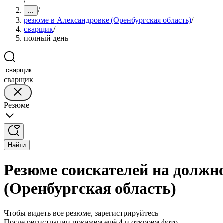
/
/
...
резюме в Александровке (Оренбургская область)
/
сварщик
/
полный день
сварщик
Резюме
Найти
Резюме соискателей на должн
(Оренбургская область)
Чтобы видеть все резюме, зарегистрируйтесь
После регистрации покажем ещё 4 и откроем фото