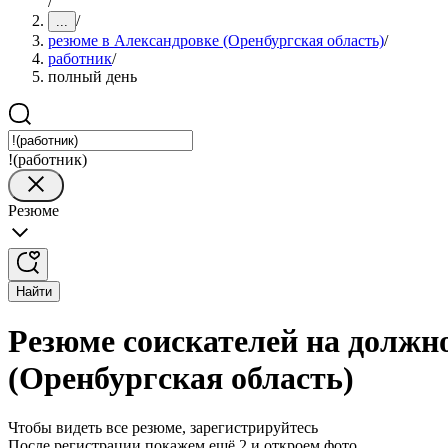
/
/
...
резюме в Александровке (Оренбургская область)
/
работник
/
полный день
!(работник)
Резюме
Найти
Резюме соискателей на должн
(Оренбургская область)
Чтобы видеть все резюме, зарегистрируйтесь
После регистрации покажем ещё 2 и откроем фото