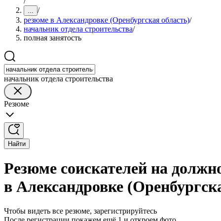
/
/
...
резюме в Александровке (Оренбургская область)
/
начальник отдела строительства
/
полная занятость
начальник отдела строительства
Резюме
Найти
Резюме соискателей на должн
в Александровке (Оренбургска
Чтобы видеть все резюме, зарегистрируйтесь
После регистрации покажем ещё 1 и откроем фото