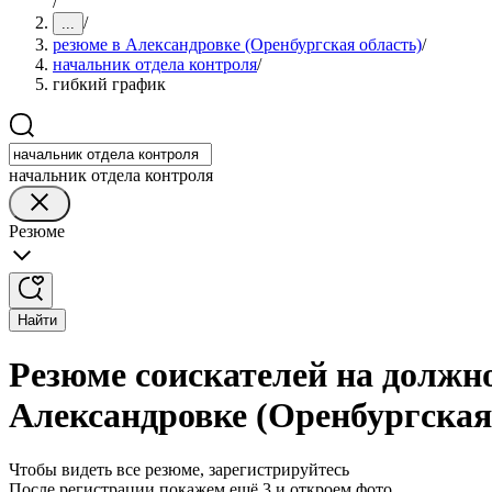
/
/
...
резюме в Александровке (Оренбургская область)
/
начальник отдела контроля
/
гибкий график
начальник отдела контроля
Резюме
Найти
Резюме соискателей на должн
Александровке (Оренбургская
Чтобы видеть все резюме, зарегистрируйтесь
После регистрации покажем ещё 3 и откроем фото