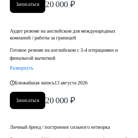
20 000
₽
Записаться
Management, Project Management
• Планирует переехать в Европу или США или уже ищет
там работу
• Думает об иммиграции в США по визе талантов О1 /
Аудит резюме на английском для международных
ЕВ1-А
компаний / работы за границей
• Хочет поступить в топовые бизнес школы в Европе
Готовое резюме на английском с 3-4 итерациями и
финальной вычиткой
Развернуть
Ближайшая запись
13 августа 2026
20 000
₽
Записаться
Личный бренд / построение сильного нетворка