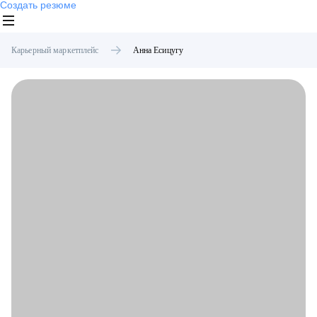
Создать резюме
Карьерный маркетплейс
Анна
Есицугу