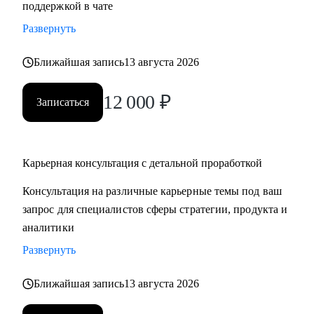
поддержкой в чате
продающее резюме / LinkedIn
Развернуть
• Проведу mock-interview и дам практические
рекомендации по улучшению презентации
Ближайшая запись
13 августа 2026
• Научу нетворчить эффективно и с результатом для
карьеры
12 000
₽
Записаться
• Для тех, кто только задумался о получении визы талантов
в США (EB1-A, O1), расскажу о процессе, поделюсь
ресурсами и контактами, подберу релевантные ресурсы/
организации для закрытия критериев
Карьерная консультация с детальной проработкой
• Для поступающих в бизнес-школы, помогу со стратегией
Консультация на различные карьерные темы под ваш
поступления, а также проверкой материалов (например,
запрос для специалистов сферы стратегии, продукта и
эссе, резюме, рекомендательные письма)
аналитики
Развернуть
Кому могу помочь:
Мои консультации подойдут тем, кто:
Ближайшая запись
13 августа 2026
• Хочет найти работу в IT, FMCG, e-commerce на позициях:
Analytics, Strategy & Ops, Go-To-Market, Product