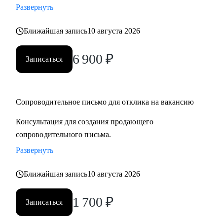
Развернуть
• смена профессии и рекомендации по каналам поиска
• подготовка сильного резюме и сопроводительного
Ближайшая запись
10 августа 2026
письма
• выход на рынок труда после длительного перерыва, после
6 900
₽
Записаться
череды отказов
• первая работа у молодых специалистов, когда опыта
совсем нет
• выбор среди нескольких вариантов развития карьеры
Сопроводительное письмо для отклика на вакансию
• подготовка к собеседованию и самопрезентации
Консультация для создания продающего
сопроводительного письма.
Кому могу помочь:
Развернуть
Как молодым специалистам, так и руководителям в сферах:
• медицина (не фарма)
Ближайшая запись
10 августа 2026
• образование
• психология
1 700
₽
Записаться
• бьюти-индустрия (индустрия красоты)
• HR ( управление персоналом)