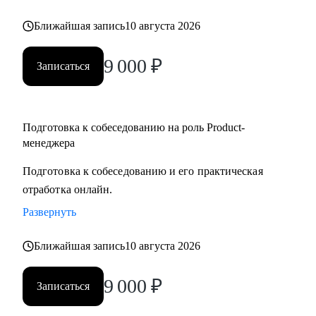
но не знает с чего начать
Ближайшая запись
10 августа 2026
• Для уже опытных специалистов в сфере Project/Product- и
Bizdev-менеджеров, которые хотят расти
9 000
₽
Записаться
Подготовка к собеседованию на роль Product-
менеджера
Подготовка к собеседованию и его практическая
отработка онлайн.
Развернуть
Ближайшая запись
10 августа 2026
9 000
₽
Записаться