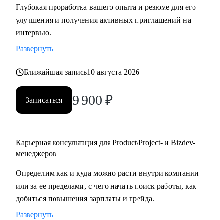
Глубокая проработка вашего опыта и резюме для его
улучшения и получения активных приглашений на
С чем помогу:
интервью.
• Создать качественное резюме «с нуля» или
Развернуть
скорректировать имеющееся с учетом карьерных целей.
• Узнать, как попасть в ТОП-компанию.
Ближайшая запись
10 августа 2026
• Подготовиться к интервью, грамотно презентовать опыт
и сформулировать ответы на сложные
9 900
₽
Записаться
вопросы.
• Сделать ревью ваших текущих навыков и наметить
стратегию карьерного развития в роли Project
manager-a.
Карьерная консультация для Product/Project- и Bizdev-
• Продактам от junior до lead расскажу, как улучшать
менеджеров
процессы и эффективно работать над
Определим как и куда можно расти внутри компании
продуктом.
или за ее пределами, с чего начать поиск работы, как
добиться повышения зарплаты и грейда.
Кому могу помочь:
Развернуть
• Тем, кто хочет войти в IT и начать строить карьеру с нуля,