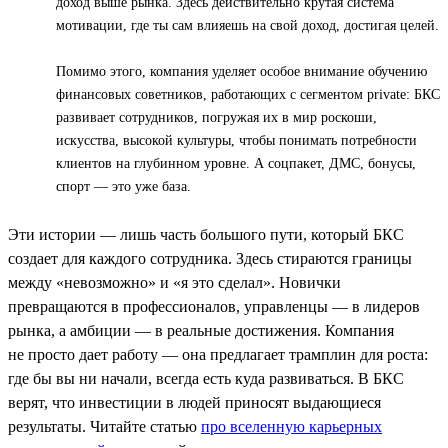
доход выше рынка. Здесь действительно крутая система
мотивации, где ты сам влияешь на свой доход, достигая целей.
Помимо этого, компания уделяет особое внимание обучению
финансовых советников, работающих с сегментом private: БКС
развивает сотрудников, погружая их в мир роскоши,
искусства, высокой культуры, чтобы понимать потребности
клиентов на глубинном уровне. А соцпакет, ДМС, бонусы,
спорт — это уже база.
Эти истории — лишь часть большого пути, который БКС
создает для каждого сотрудника. Здесь стираются границы
между «невозможно» и «я это сделал». Новички
превращаются в профессионалов, управленцы — в лидеров
рынка, а амбиции — в реальные достижения. Компания
не просто дает работу — она предлагает трамплин для роста:
где бы вы ни начали, всегда есть куда развиваться. В БКС
верят, что инвестиции в людей приносят выдающиеся
результаты. Читайте статью
про вселенную карьерных