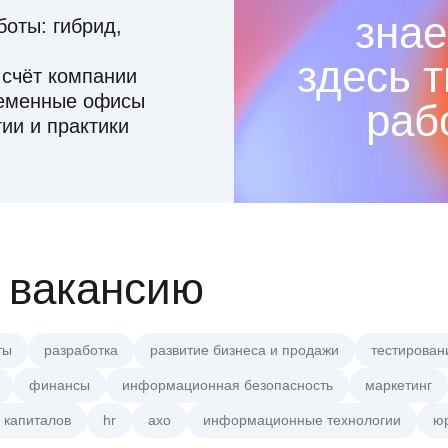
знае
оты: гибрид,
здесь 
 счёт компании
ременные офисы
раб
ии и практики
 вакансию
ты
разработка
развитие бизнеса и продажи
тестирован
финансы
информационная безопасность
маркетинг
 капиталов
hr
axo
информационные технологии
ю