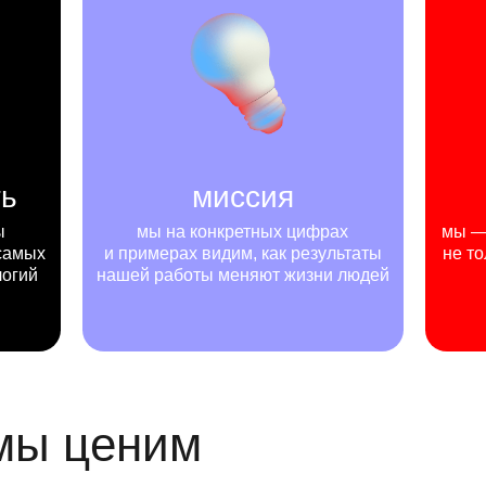
ть
миссия
ы
мы на конкретных цифрах
мы — 
самых
и примерах видим, как результаты
не то
логий
нашей работы меняют жизни людей
 мы ценим