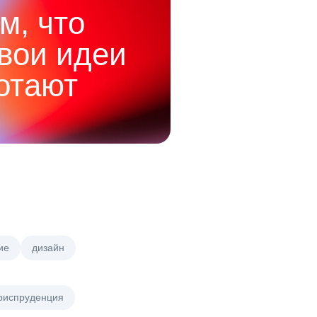
м, что
твои идеи
отают
ие
дизайн
риспруденция