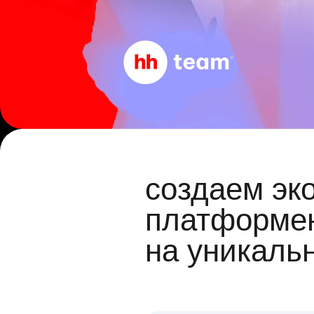
создаем эк
платформен
на уникаль