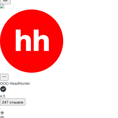
ООО
HeadHunter
4,5
247 отзывов
·