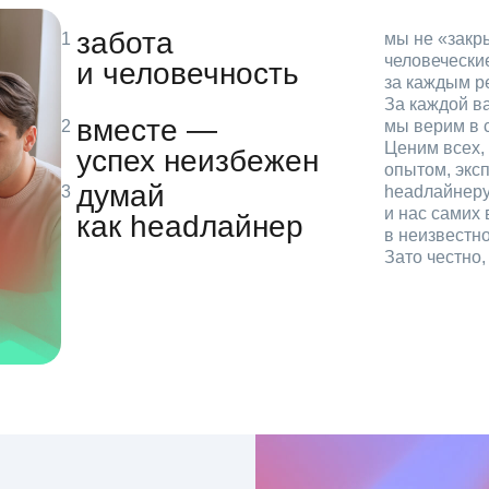
забота
мы не «зак
человечески
и человечность
за каждым р
За каждой в
вместе —
мы верим в с
Ценим всех, 
успех неизбежен
опытом, эксп
думай
headлайнеру
и нас самих 
как headлайнер
в неизвестн
Зато честно