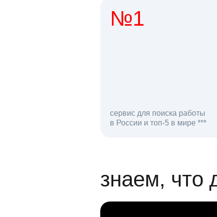
№1
1 мл
сервис для поиска работы
в России и топ-5 в мире ***
откликов на вак
знаем, что 