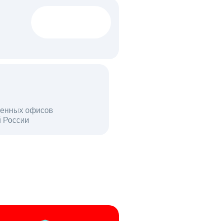
1522 тыс
вакансий
18 млн
енных офисов
й России
пользователей в день