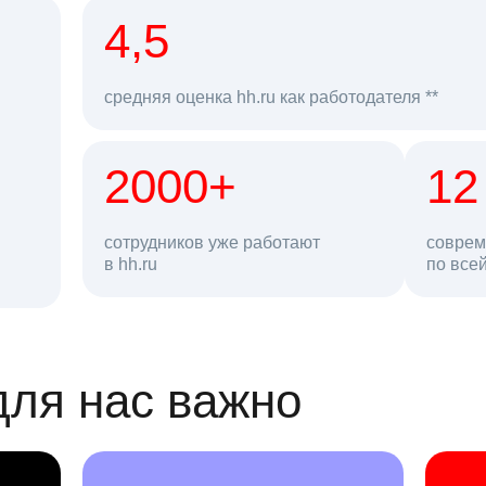
рд
4,5
средняя оценка hh.ru как работодателя **
2000+
68 млн
12
сотрудников уже работают
соврем
в hh.ru
резюме в базе
по все
ансии
для нас важно