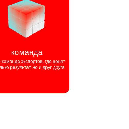
команда
команда экспертов, где ценят
лько результат, но и друг друга