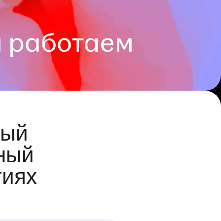
ый
ный
гиях