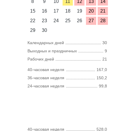
8
9
10
11
12
13
14
15
16
17
18
19
20
21
22
23
24
25
26
27
28
29
30
Календарных дней
30
Выходных и праздничных
9
Рабочих дней
21
40-часовая неделя
167,0
36-часовая неделя
150,2
24-часовая неделя
99,8
40-часовая неделя
528,0