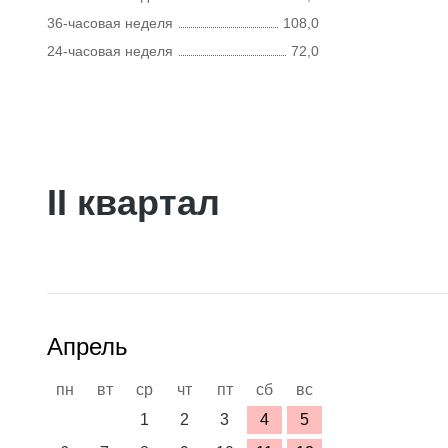
36-часовая неделя
108,0
24-часовая неделя
72,0
II квартал
Апрель
пн
вт
ср
чт
пт
сб
вс
1
2
3
4
5