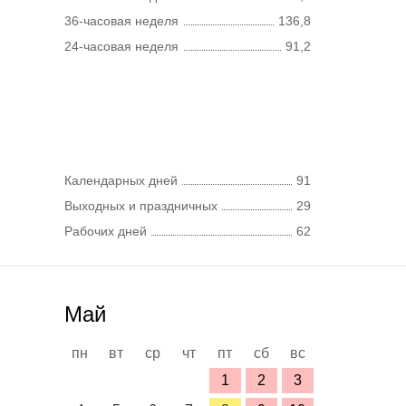
36-часовая неделя
136,8
24-часовая неделя
91,2
Календарных дней
91
Выходных и праздничных
29
Рабочих дней
62
Май
пн
вт
ср
чт
пт
сб
вс
1
2
3