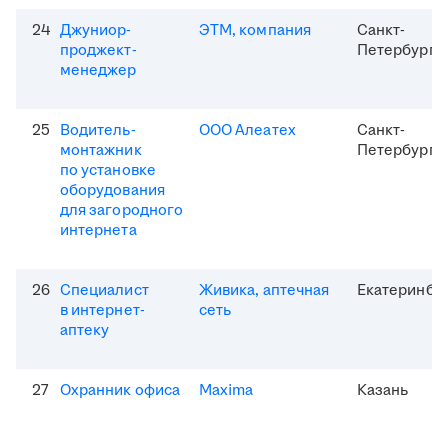
24
Джуниор-
ЭТМ, компания
Санкт-
проджект-
Петербург
менеджер
25
Водитель-
ООО Алеатех
Санкт-
монтажник
Петербург
по установке
оборудования
для загородного
интернета
26
Специалист
Живика, аптечная
Екатеринбу
в интернет-
сеть
аптеку
27
Охранник офиса
Maxima
Казань