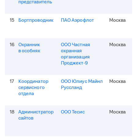
представитель
15
Бортпроводник
ПАО Аэрофлот
Москва
16
Охранник
ООО Частная
Москва
в особняк
охранная
организация
Проджект-9
17
Координатор
ООО Юлиус Майнл
Москва
сервисного
Руссланд
отдела
18
Администратор
ООО Тесис
Москва
сайтов