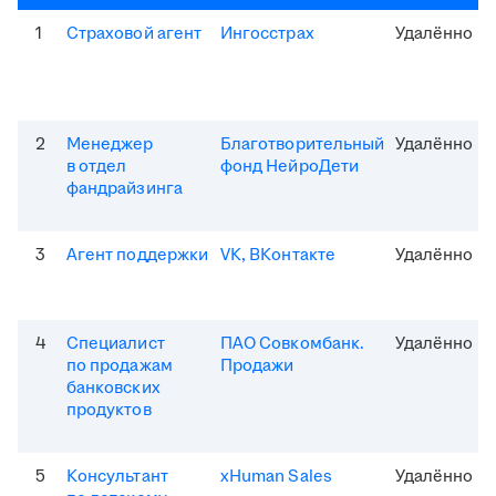
1
Страховой агент
Ингосстрах
Удалённо
2
Менеджер
Благотворительный
Удалённо
в отдел
фонд НейроДети
фандрайзинга
3
Агент поддержки
VK, ВКонтакте
Удалённо
4
Специалист
ПАО Совкомбанк.
Удалённо
по продажам
Продажи
банковских
продуктов
5
Консультант
xHuman Sales
Удалённо