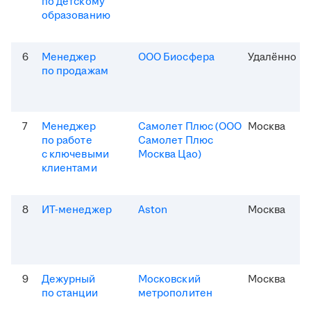
по детскому
образованию
6
Менеджер
ООО Биосфера
Удалённо
по продажам
7
Менеджер
Самолет Плюс (ООО
Москва
по работе
Самолет Плюс
с ключевыми
Москва Цао)
клиентами
8
ИТ-менеджер
Aston
Москва
9
Дежурный
Московский
Москва
по станции
метрополитен