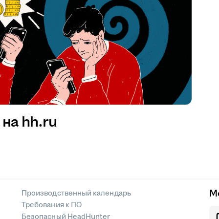
на hh.ru
М
Производственный календарь
Требования к ПО
Безопасный HeadHunter