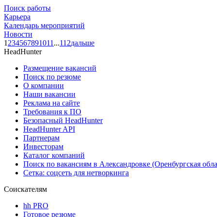
Поиск работы
Карьера
Календарь мероприятий
Новости
1
2
3
4
5
6
7
8
9
10
11
...
112
дальше
HeadHunter
Размещение вакансий
Поиск по резюме
О компании
Наши вакансии
Реклама на сайте
Требования к ПО
Безопасный HeadHunter
HeadHunter API
Партнерам
Инвесторам
Каталог компаний
Поиск по вакансиям в Александровке (Оренбургская обла
Сетка: соцсеть для нетворкинга
Соискателям
hh PRO
Готовое резюме