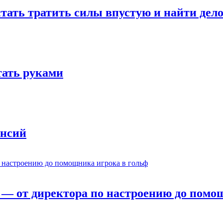
стать тратить силы впустую и найти дел
отать руками
ансий
— от директора по настроению до помощ