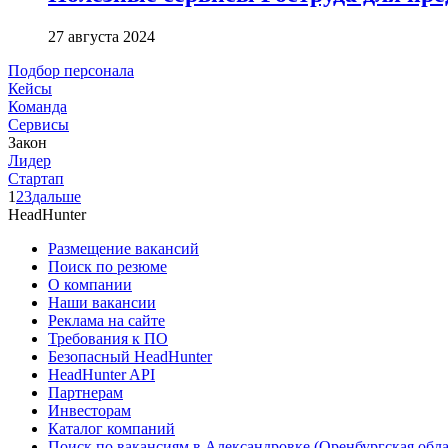
27 августа 2024
Подбор персонала
Кейсы
Команда
Сервисы
Закон
Лидер
Стартап
1
2
3
дальше
HeadHunter
Размещение вакансий
Поиск по резюме
О компании
Наши вакансии
Реклама на сайте
Требования к ПО
Безопасный HeadHunter
HeadHunter API
Партнерам
Инвесторам
Каталог компаний
Поиск по вакансиям в Александровке (Оренбургская обла