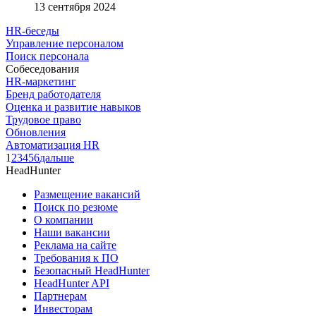
13 сентября 2024
HR-беседы
Управление персоналом
Поиск персонала
Собеседования
HR-маркетинг
Бренд работодателя
Оценка и развитие навыков
Трудовое право
Обновления
Автоматизация HR
1
2
3
4
5
6
дальше
HeadHunter
Размещение вакансий
Поиск по резюме
О компании
Наши вакансии
Реклама на сайте
Требования к ПО
Безопасный HeadHunter
HeadHunter API
Партнерам
Инвесторам