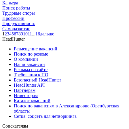
Карьера
Поиск работы
Трудовые споры
Профессии
Продуктивность
Саморазвитие
1
2
3
4
5
6
7
8
9
10
11
...
16
дальше
HeadHunter
Размещение вакансий
Поиск по резюме
О компании
Наши вакансии
Реклама на сайте
Требования к ПО
Безопасный HeadHunter
HeadHunter API
Партнерам
Инвесторам
Каталог компаний
Поиск по вакансиям в Александровке (Оренбургская
область)
Сетка: соцсеть для нетворкинга
Соискателям