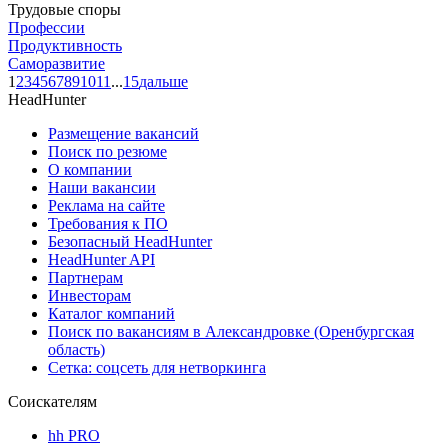
Трудовые споры
Профессии
Продуктивность
Саморазвитие
1
2
3
4
5
6
7
8
9
10
11
...
15
дальше
HeadHunter
Размещение вакансий
Поиск по резюме
О компании
Наши вакансии
Реклама на сайте
Требования к ПО
Безопасный HeadHunter
HeadHunter API
Партнерам
Инвесторам
Каталог компаний
Поиск по вакансиям в Александровке (Оренбургская
область)
Сетка: соцсеть для нетворкинга
Соискателям
hh PRO