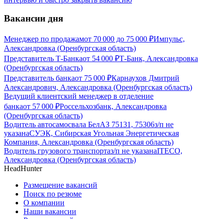
Вакансии дня
Менеджер по продажам
от
70 000
до
75 000
₽
Импульс,
Александровка (Оренбургская область)
Представитель Т-Банка
от
54 000
₽
Т-Банк, Александровка
(Оренбургская область)
Представитель банка
от
75 000
₽
Карнаухов Дмитрий
Александрович, Александровка (Оренбургская область)
Ведущий клиентский менеджер в отделение
банка
от
57 000
₽
Россельхозбанк, Александровка
(Оренбургская область)
Водитель автосамосвала БелАЗ 75131, 75306
з/п не
указана
СУЭК, Сибирская Угольная Энергетическая
Компания, Александровка (Оренбургская область)
Водитель грузового транспорта
з/п не указана
ITECO,
Александровка (Оренбургская область)
HeadHunter
Размещение вакансий
Поиск по резюме
О компании
Наши вакансии