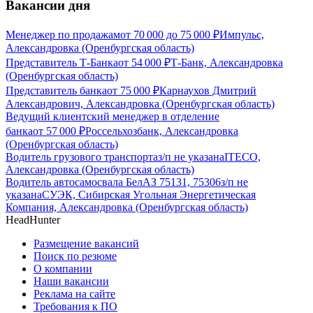
Вакансии дня
Менеджер по продажам
от
70 000
до
75 000
₽
Импульс,
Александровка (Оренбургская область)
Представитель Т-Банка
от
54 000
₽
Т-Банк, Александровка
(Оренбургская область)
Представитель банка
от
75 000
₽
Карнаухов Дмитрий
Александрович, Александровка (Оренбургская область)
Ведущий клиентский менеджер в отделение
банка
от
57 000
₽
Россельхозбанк, Александровка
(Оренбургская область)
Водитель грузового транспорта
з/п не указана
ITECO,
Александровка (Оренбургская область)
Водитель автосамосвала БелАЗ 75131, 75306
з/п не
указана
СУЭК, Сибирская Угольная Энергетическая
Компания, Александровка (Оренбургская область)
HeadHunter
Размещение вакансий
Поиск по резюме
О компании
Наши вакансии
Реклама на сайте
Требования к ПО