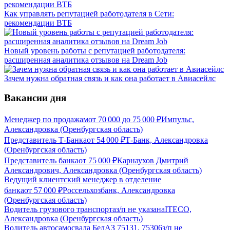
Как управлять репутацией работодателя в Сети:
рекомендации ВТБ
Новый уровень работы с репутацией работодателя:
расширенная аналитика отзывов на Dream Job
Зачем нужна обратная связь и как она работает в Авиасейлс
Вакансии дня
Менеджер по продажам
от
70 000
до
75 000
₽
Импульс,
Александровка (Оренбургская область)
Представитель Т-Банка
от
54 000
₽
Т-Банк, Александровка
(Оренбургская область)
Представитель банка
от
75 000
₽
Карнаухов Дмитрий
Александрович, Александровка (Оренбургская область)
Ведущий клиентский менеджер в отделение
банка
от
57 000
₽
Россельхозбанк, Александровка
(Оренбургская область)
Водитель грузового транспорта
з/п не указана
ITECO,
Александровка (Оренбургская область)
Водитель автосамосвала БелАЗ 75131, 75306
з/п не