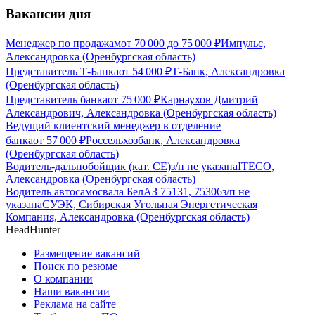
Вакансии дня
Менеджер по продажам
от
70 000
до
75 000
₽
Импульс,
Александровка (Оренбургская область)
Представитель Т-Банка
от
54 000
₽
Т-Банк, Александровка
(Оренбургская область)
Представитель банка
от
75 000
₽
Карнаухов Дмитрий
Александрович, Александровка (Оренбургская область)
Ведущий клиентский менеджер в отделение
банка
от
57 000
₽
Россельхозбанк, Александровка
(Оренбургская область)
Водитель-дальнобойщик (кат. CE)
з/п не указана
ITECO,
Александровка (Оренбургская область)
Водитель автосамосвала БелАЗ 75131, 75306
з/п не
указана
СУЭК, Сибирская Угольная Энергетическая
Компания, Александровка (Оренбургская область)
HeadHunter
Размещение вакансий
Поиск по резюме
О компании
Наши вакансии
Реклама на сайте