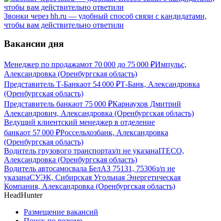
Звонки через hh.ru — удобный способ связи с кандидатами,
чтобы вам действительно ответили
Вакансии дня
Менеджер по продажам
от
70 000
до
75 000
₽
Импульс,
Александровка (Оренбургская область)
Представитель Т-Банка
от
54 000
₽
Т-Банк, Александровка
(Оренбургская область)
Представитель банка
от
75 000
₽
Карнаухов Дмитрий
Александрович, Александровка (Оренбургская область)
Ведущий клиентский менеджер в отделение
банка
от
57 000
₽
Россельхозбанк, Александровка
(Оренбургская область)
Водитель грузового транспорта
з/п не указана
ITECO,
Александровка (Оренбургская область)
Водитель автосамосвала БелАЗ 75131, 75306
з/п не
указана
СУЭК, Сибирская Угольная Энергетическая
Компания, Александровка (Оренбургская область)
HeadHunter
Размещение вакансий
Поиск по резюме