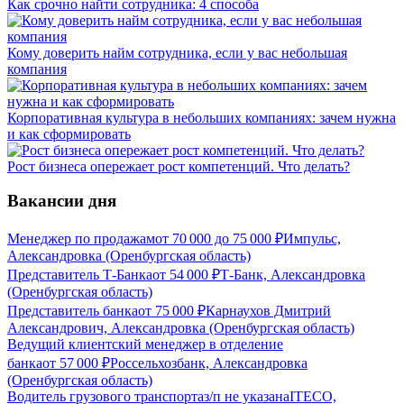
Как срочно найти сотрудника: 4 способа
Кому доверить найм сотрудника, если у вас небольшая
компания
Корпоративная культура в небольших компаниях: зачем нужна
и как сформировать
Рост бизнеса опережает рост компетенций. Что делать?
Вакансии дня
Менеджер по продажам
от
70 000
до
75 000
₽
Импульс,
Александровка (Оренбургская область)
Представитель Т-Банка
от
54 000
₽
Т-Банк, Александровка
(Оренбургская область)
Представитель банка
от
75 000
₽
Карнаухов Дмитрий
Александрович, Александровка (Оренбургская область)
Ведущий клиентский менеджер в отделение
банка
от
57 000
₽
Россельхозбанк, Александровка
(Оренбургская область)
Водитель грузового транспорта
з/п не указана
ITECO,