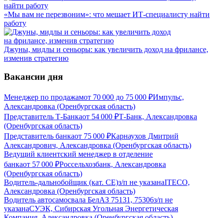
«Мы вам не перезвоним»: что мешает ИТ-специалисту найти
работу
Джуны, мидлы и сеньоры: как увеличить доход на фрилансе,
изменив стратегию
Вакансии дня
Менеджер по продажам
от
70 000
до
75 000
₽
Импульс,
Александровка (Оренбургская область)
Представитель Т-Банка
от
54 000
₽
Т-Банк, Александровка
(Оренбургская область)
Представитель банка
от
75 000
₽
Карнаухов Дмитрий
Александрович, Александровка (Оренбургская область)
Ведущий клиентский менеджер в отделение
банка
от
57 000
₽
Россельхозбанк, Александровка
(Оренбургская область)
Водитель-дальнобойщик (кат. CE)
з/п не указана
ITECO,
Александровка (Оренбургская область)
Водитель автосамосвала БелАЗ 75131, 75306
з/п не
указана
СУЭК, Сибирская Угольная Энергетическая
Компания, Александровка (Оренбургская область)