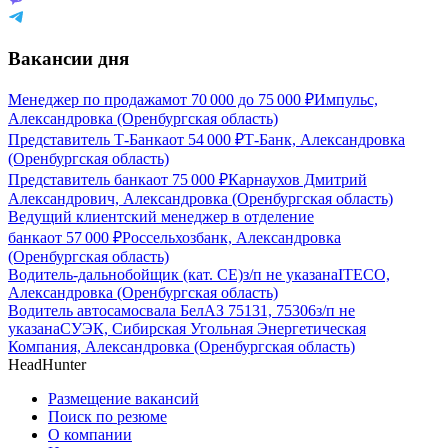
Вакансии дня
Менеджер по продажам
от
70 000
до
75 000
₽
Импульс,
Александровка (Оренбургская область)
Представитель Т-Банка
от
54 000
₽
Т-Банк, Александровка
(Оренбургская область)
Представитель банка
от
75 000
₽
Карнаухов Дмитрий
Александрович, Александровка (Оренбургская область)
Ведущий клиентский менеджер в отделение
банка
от
57 000
₽
Россельхозбанк, Александровка
(Оренбургская область)
Водитель-дальнобойщик (кат. CE)
з/п не указана
ITECO,
Александровка (Оренбургская область)
Водитель автосамосвала БелАЗ 75131, 75306
з/п не
указана
СУЭК, Сибирская Угольная Энергетическая
Компания, Александровка (Оренбургская область)
HeadHunter
Размещение вакансий
Поиск по резюме
О компании