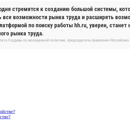
одня стремятся к созданию большой системы, кот
ь все возможности рынка труда и расширять возм
латформой по поиску работы hh.ru, уверен, станет
ого рынка труда.
тета Госдумы по молодежной политике, председатель правления Российских 
стве?