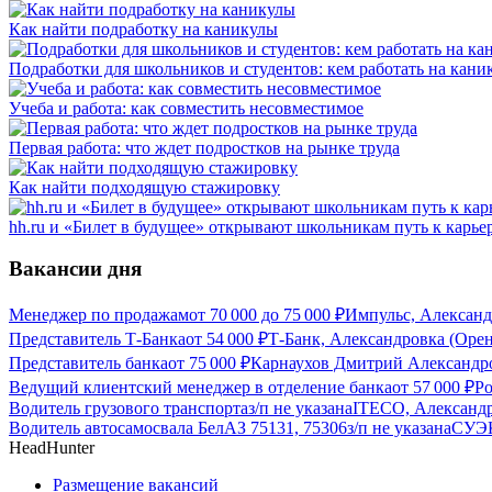
Как найти подработку на каникулы
Подработки для школьников и студентов: кем работать на каник
Учеба и работа: как совместить несовместимое
Первая работа: что ждет подростков на рынке труда
Как найти подходящую стажировку
hh.ru и «Билет в будущее» открывают школьникам путь к карье
Вакансии дня
Менеджер по продажам
от
70 000
до
75 000
₽
Импульс, Александ
Представитель Т-Банка
от
54 000
₽
Т-Банк, Александровка (Орен
Представитель банка
от
75 000
₽
Карнаухов Дмитрий Александро
Ведущий клиентский менеджер в отделение банка
от
57 000
₽
Ро
Водитель грузового транспорта
з/п не указана
ITECO, Александр
Водитель автосамосвала БелАЗ 75131, 75306
з/п не указана
СУЭК
HeadHunter
Размещение вакансий