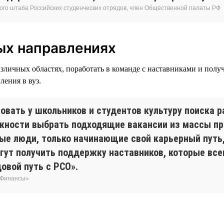
ого штаба Российских студенческих отрядов, член Общественной палаты РФ
ых направлениях
зличных областях, поработать в команде с наставниками и полу
ления в вуз.
ровать у школьников и студентов культуру поиска 
жности выбрать подходящие вакансии из массы п
дые люди, только начинающие свой карьерный путь
огут получить поддержку наставников, которые все
овой путь с РСО».
 «Финансы»