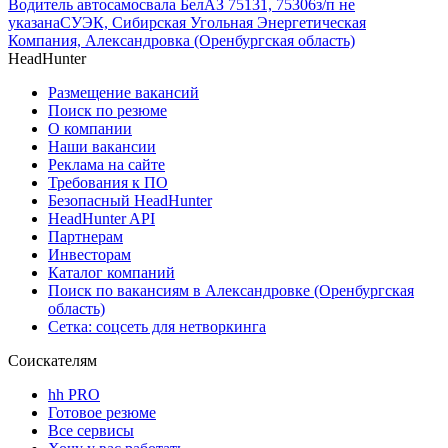
Водитель автосамосвала БелАЗ 75131, 75306
з/п не
указана
СУЭК, Сибирская Угольная Энергетическая
Компания, Александровка (Оренбургская область)
HeadHunter
Размещение вакансий
Поиск по резюме
О компании
Наши вакансии
Реклама на сайте
Требования к ПО
Безопасный HeadHunter
HeadHunter API
Партнерам
Инвесторам
Каталог компаний
Поиск по вакансиям в Александровке (Оренбургская
область)
Сетка: соцсеть для нетворкинга
Соискателям
hh PRO
Готовое резюме
Все сервисы