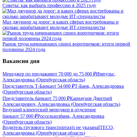
Советы: как выбрать профессию в 2025 году
Мал джуниор да дорог: в каких сферах востребованы и
сколько зарабатывают молодые ИТ-специалисты
Рынок труда начинающих синих воротничков: итоги первой
половины 2024 года
Вакансии дня
Менеджер по продажам
от
70 000
до
75 000
₽
Импульс,
Александровка (Оренбургская область)
Представитель Т-Банка
от
54 000
₽
Т-Банк, Александровка
(Оренбургская область)
Представитель банка
от
75 000
₽
Карнаухов Дмитрий
Александрович, Александровка (Оренбургская область)
Ведущий клиентский менеджер в отделение
банка
от
57 000
₽
Россельхозбанк, Александровка
(Оренбургская область)
Водитель грузового транспорта
з/п не указана
ITECO,
Александровка (Оренбургская область)