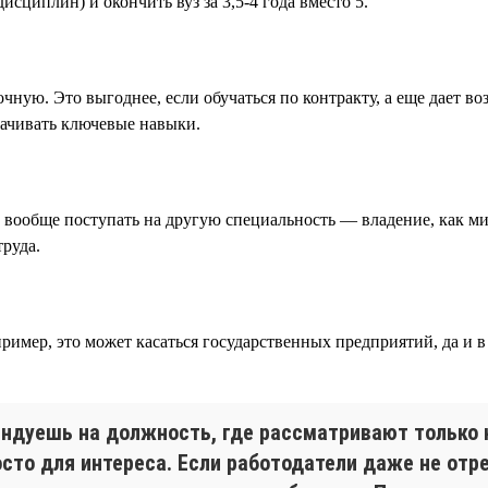
исциплин) и окончить вуз за 3,5-4 года вместо 5.
очную. Это выгоднее, если обучаться по контракту, а еще дает в
качивать ключевые навыки.
 вообще поступать на другую специальность — владение, как м
руда.
ример, это может касаться государственных предприятий, да и 
ендуешь на должность, где рассматривают только
сто для интереса. Если работодатели даже не отре