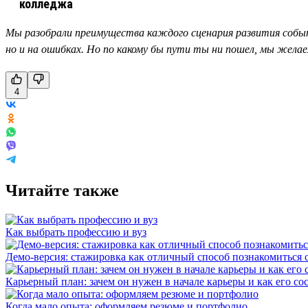
Мы разобрали преимущества каждого сценария развития событий
но и на ошибках. Но по какому бы пути ты ни пошел, мы желае
4
Читайте также
Как выбрать профессию и вуз
Демо-версия: стажировка как отличный способ познакомиться 
Карьерный план: зачем он нужен в начале карьеры и как его со
Когда мало опыта: оформляем резюме и портфолио