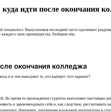
: куда идти после окончания к
ый специалист. Выпускников колледжей часто одолевают раздумья
у каждого свои преимущества. Разберем оба.
осле окончания колледжа
сы и в чем выиграют те, кто выберет этот вариант?
жей. Во время ее прохождения студенты выполняют настоящие ра
явить и зарекомендовать себя и, как следствие, рассчитывать н
рудничают. Например, партнерами колледжей архитектуры и стр