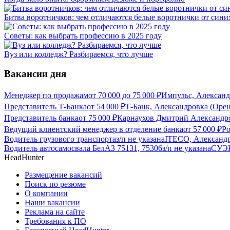
Битва воротничков: чем отличаются белые воротнички от сини
Советы: как выбрать профессию в 2025 году
Вуз или колледж? Разбираемся, что лучше
Вакансии дня
Менеджер по продажам
от
70 000
до
75 000
₽
Импульс, Александ
Представитель Т-Банка
от
54 000
₽
Т-Банк, Александровка (Орен
Представитель банка
от
75 000
₽
Карнаухов Дмитрий Александро
Ведущий клиентский менеджер в отделение банка
от
57 000
₽
Ро
Водитель грузового транспорта
з/п не указана
ITECO, Александр
Водитель автосамосвала БелАЗ 75131, 75306
з/п не указана
СУЭК
HeadHunter
Размещение вакансий
Поиск по резюме
О компании
Наши вакансии
Реклама на сайте
Требования к ПО