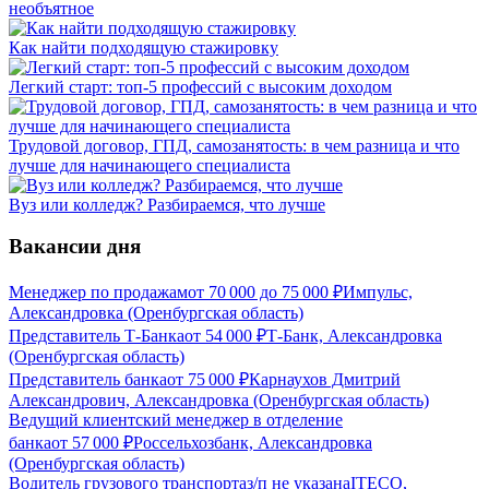
необъятное
Как найти подходящую стажировку
Легкий старт: топ-5 профессий с высоким доходом
Трудовой договор, ГПД, самозанятость: в чем разница и что
лучше для начинающего специалиста
Вуз или колледж? Разбираемся, что лучше
Вакансии дня
Менеджер по продажам
от
70 000
до
75 000
₽
Импульс,
Александровка (Оренбургская область)
Представитель Т-Банка
от
54 000
₽
Т-Банк, Александровка
(Оренбургская область)
Представитель банка
от
75 000
₽
Карнаухов Дмитрий
Александрович, Александровка (Оренбургская область)
Ведущий клиентский менеджер в отделение
банка
от
57 000
₽
Россельхозбанк, Александровка
(Оренбургская область)
Водитель грузового транспорта
з/п не указана
ITECO,