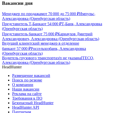
Вакансии дня
Менеджер по продажам
от
70 000
до
75 000
₽
Импульс,
Александровка (Оренбургская область)
Представитель Т-Банка
от
54 000
₽
Т-Банк, Александровка
(Оренбургская область)
Представитель банка
от
75 000
₽
Карнаухов Дмитрий
Александрович, Александровка (Оренбургская область)
Ведущий клиентский менеджер в отделение
банка
от
57 000
₽
Россельхозбанк, Александровка
(Оренбургская область)
Водитель грузового транспорта
з/п не указана
ITECO,
Александровка (Оренбургская область)
HeadHunter
Размещение вакансий
Поиск по резюме
О компании
Наши вакансии
Реклама на сайте
Требования к ПО
Безопасный HeadHunter
HeadHunter API
Партнерам