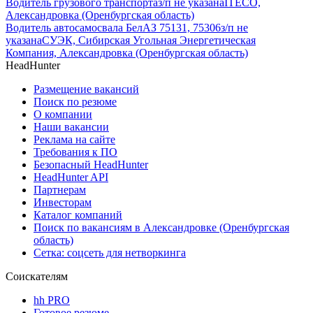
Водитель грузового транспорта
з/п не указана
ITECO,
Александровка (Оренбургская область)
Водитель автосамосвала БелАЗ 75131, 75306
з/п не
указана
СУЭК, Сибирская Угольная Энергетическая
Компания, Александровка (Оренбургская область)
HeadHunter
Размещение вакансий
Поиск по резюме
О компании
Наши вакансии
Реклама на сайте
Требования к ПО
Безопасный HeadHunter
HeadHunter API
Партнерам
Инвесторам
Каталог компаний
Поиск по вакансиям в Александровке (Оренбургская
область)
Сетка: соцсеть для нетворкинга
Соискателям
hh PRO
Готовое резюме