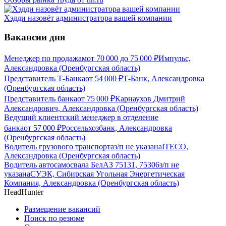
Хэдди назовёт администратора вашей компании
Вакансии дня
Менеджер по продажам
от
70 000
до
75 000
₽
Импульс,
Александровка (Оренбургская область)
Представитель Т-Банка
от
54 000
₽
Т-Банк, Александровка
(Оренбургская область)
Представитель банка
от
75 000
₽
Карнаухов Дмитрий
Александрович, Александровка (Оренбургская область)
Ведущий клиентский менеджер в отделение
банка
от
57 000
₽
Россельхозбанк, Александровка
(Оренбургская область)
Водитель грузового транспорта
з/п не указана
ITECO,
Александровка (Оренбургская область)
Водитель автосамосвала БелАЗ 75131, 75306
з/п не
указана
СУЭК, Сибирская Угольная Энергетическая
Компания, Александровка (Оренбургская область)
HeadHunter
Размещение вакансий
Поиск по резюме