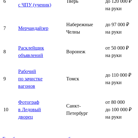
6
Тверь
до 120 000 ₽
с ЧПУ (ученик)
на руки
Набережные
до 97 000 ₽
7
Мерчандайзер
Челны
на руки
Расклейщик
от 50 000 ₽
8
Воронеж
объявлений
на руки
Рабочий
до 110 000 ₽
9
по зачистке
Томск
на руки
вагонов
Фотограф
от 80 000
Санкт-
10
в Ледовый
до 100 000 ₽
Петербург
дворец
на руки