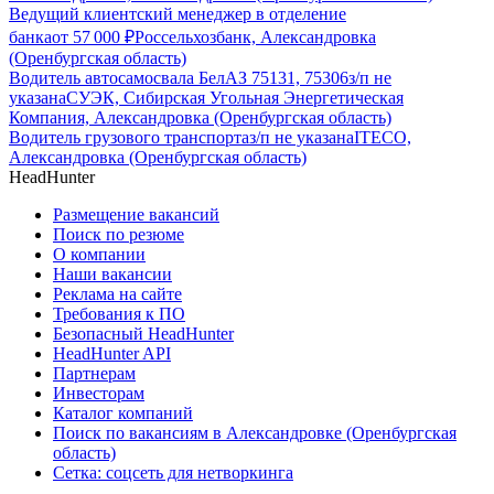
Ведущий клиентский менеджер в отделение
банка
от
57 000
₽
Россельхозбанк, Александровка
(Оренбургская область)
Водитель автосамосвала БелАЗ 75131, 75306
з/п не
указана
СУЭК, Сибирская Угольная Энергетическая
Компания, Александровка (Оренбургская область)
Водитель грузового транспорта
з/п не указана
ITECO,
Александровка (Оренбургская область)
HeadHunter
Размещение вакансий
Поиск по резюме
О компании
Наши вакансии
Реклама на сайте
Требования к ПО
Безопасный HeadHunter
HeadHunter API
Партнерам
Инвесторам
Каталог компаний
Поиск по вакансиям в Александровке (Оренбургская
область)
Сетка: соцсеть для нетворкинга