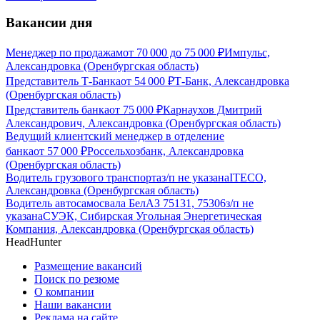
Вакансии дня
Менеджер по продажам
от
70 000
до
75 000
₽
Импульс,
Александровка (Оренбургская область)
Представитель Т-Банка
от
54 000
₽
Т-Банк, Александровка
(Оренбургская область)
Представитель банка
от
75 000
₽
Карнаухов Дмитрий
Александрович, Александровка (Оренбургская область)
Ведущий клиентский менеджер в отделение
банка
от
57 000
₽
Россельхозбанк, Александровка
(Оренбургская область)
Водитель грузового транспорта
з/п не указана
ITECO,
Александровка (Оренбургская область)
Водитель автосамосвала БелАЗ 75131, 75306
з/п не
указана
СУЭК, Сибирская Угольная Энергетическая
Компания, Александровка (Оренбургская область)
HeadHunter
Размещение вакансий
Поиск по резюме
О компании
Наши вакансии
Реклама на сайте