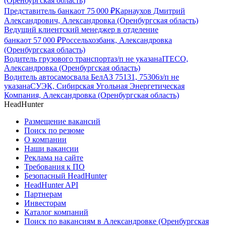
(Оренбургская область)
Представитель банка
от
75 000
₽
Карнаухов Дмитрий
Александрович, Александровка (Оренбургская область)
Ведущий клиентский менеджер в отделение
банка
от
57 000
₽
Россельхозбанк, Александровка
(Оренбургская область)
Водитель грузового транспорта
з/п не указана
ITECO,
Александровка (Оренбургская область)
Водитель автосамосвала БелАЗ 75131, 75306
з/п не
указана
СУЭК, Сибирская Угольная Энергетическая
Компания, Александровка (Оренбургская область)
HeadHunter
Размещение вакансий
Поиск по резюме
О компании
Наши вакансии
Реклама на сайте
Требования к ПО
Безопасный HeadHunter
HeadHunter API
Партнерам
Инвесторам
Каталог компаний
Поиск по вакансиям в Александровке (Оренбургская