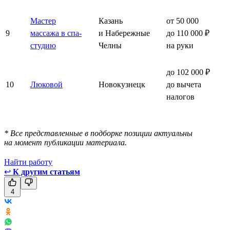
Мастер
Казань
от 50 000
9
массажа в спа-
и Набережные
до 110 000 ₽
студию
Челны
на руки
до 102 000 ₽
10
Люковой
Новокузнецк
до вычета
налогов
* Все представленные в подборке позиции актуальны
на момент публикации материала.
Найти работу
↩
К другим статьям
4